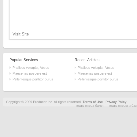
Visit Site
Popular Services
Recent Articles
Phalleus volutplat, Vesus
Phalleus volutplat, Vesus
Maecenas posuere est
Maecenas posuere est
Pellentesque porttitor purus
Pellentesque porttitor purus
Copyright © 2009 Producer Inc. All rights reserved.
Terms of Use
|
Privacy Policy
театр опера балет
театр оперы и ба