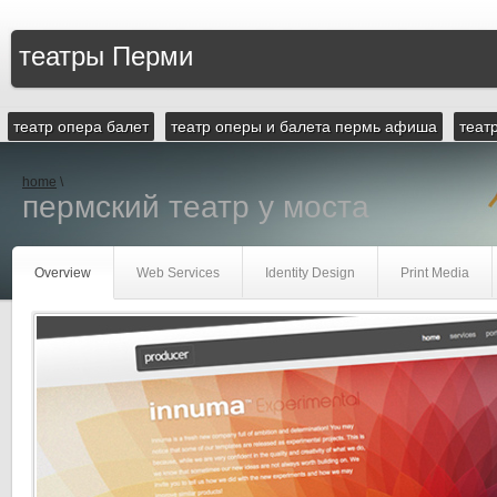
театры Перми
театр опера балет
театр оперы и балета пермь афиша
теат
home
\
пермский театр у моста
Overview
Web Services
Identity Design
Print Media